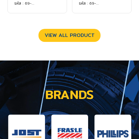
รหัส :
69-
รหัส :
69-
0003MNTRV500W
0003MNTRV5005RES
VIEW ALL PRODUCT
BRANDS