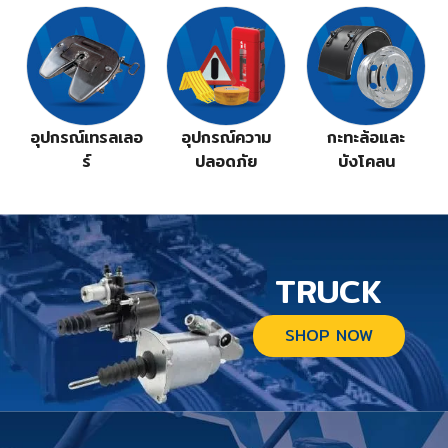
ก
อุปกรณ์เทรลเลอ
อุปกรณ์ความ
กะทะล้อและ
ร์
ปลอดภัย
บังโคลน
TRUCK
SHOP NOW