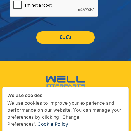
ยืนยัน
We use cookies
CONTACT US
We use cookies to improve your experience and
performance on our website. You can manage your
info@wellinterparts.com
preferences by clicking "Change
+(66) 02360 8841
|
+(66) 02360 8841- 2
Preferences".
Cookie Policy