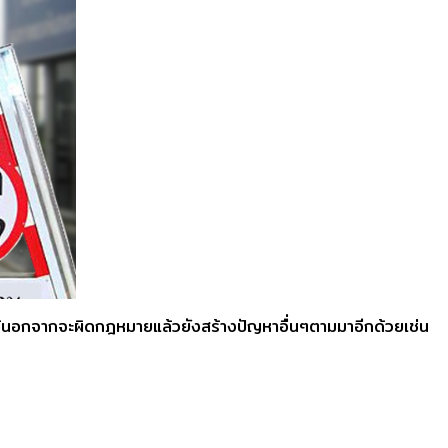
นดไว้นอกจากจะผิดกฎหมายแล้วยังสร้างปัญหาอื่นๆตามมาอีกด้วยเช่น