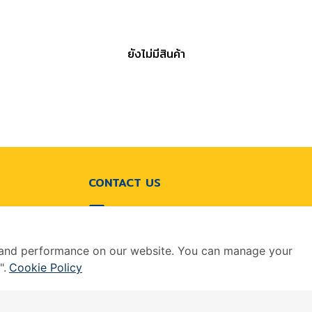
ยังไม่มีสินค้า
CONTACT US
info@wellinterparts.com
+(66) 02360 8841
|
+(66) 02360 8841- 2
ailand 10520
 and performance on our website. You can manage your
".
Cookie Policy
6 company All Rights Reserved.
|
Terms & Conditions
|
Privacy