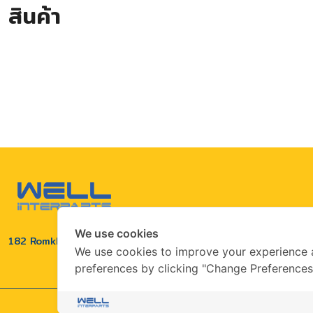
สินค้า
We use cookies
182 Romklao rd. klong sam pravet, ladkrabang, Bangkok Th
We use cookies to improve your experience
preferences by clicking "Change Preferences
© 202