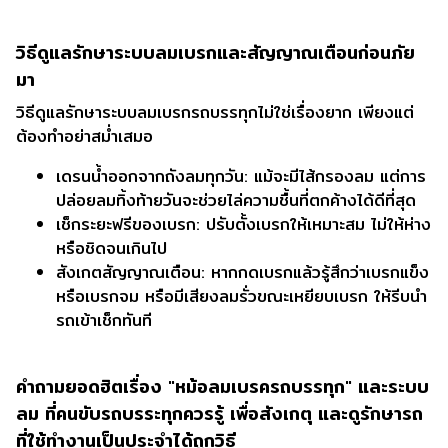
วิธีดูแลรักษาระบบลมเบรกและสัญญาณเตือนก่อนภัย
มา
วิธีดูแลรักษาระบบลมเบรกรถบรรทุกไม่ใช่เรื่องยาก เพียงแต่
ต้องทำอย่าสม่ำเสมอ
เดรนน้ำออกจากถังลมทุกวัน: แม้จะมีไส้กรองลม แต่การ
ปล่อยลมทิ้งท้ายวันจะช่วยไล่ความชื้นที่ตกค้างได้ดีที่สุด
เช็กระยะฟรีของเบรก: ปรับตั้งเบรกให้เหมาะสม ไม่ให้ห่าง
หรือชิดจนเกินไป
สังเกตสัญญาณเตือน: หากกดเบรกแล้วรู้สึกว่าเบรกแข็ง
หรือเบรกจม หรือมีเสียงลมรั่วขณะเหยียบเบรก ให้รีบนำ
รถเข้าเช็กทันที
คำถามยอดฮิตเรื่อง "หม้อลมเบรครถบรรทุก" และระบบ
ลม ที่คนขับรถบรระทุกควรรู้ เพื่อสังเกตุ และดูรักษารถ
ที่ใช้ทำงานเป็นประจำได้ถูกวิธี