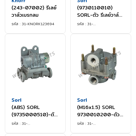
Knorr
Sorl
(243-07002) รีเลย์
(9730110010)
วาล์วเบรกลม
SORL-ตัว รีเลย์วาล์ว
BENZ, SINOTRUK
รหัส :
31-KNORK123694
รหัส :
31-
SORLRL3518ZA05CN
Sorl
Sorl
(ABS) SORL
(M16x1.5) SORL
(9735000510)-ตัว
9730010200-ตัว
วาล์วไล่ลมเร็ว 2 ทาง
วาล์วแบ่งลม
รหัส :
31-
รหัส :
31-
SORLRL3516XA01CN
SORLRL3518AKCN