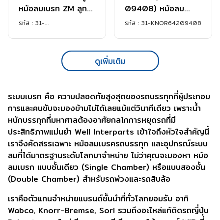
หม้อลมเบรก ZM ลูก
09408) หม้อลม
ยาว
คลัทช์
รหัส :
31-
รหัส :
31-KNOR64209408
SORL35303305250
ดูเพิ่มเติม
ระบบเบรก คือ ความปลอดภัยสูงสุดของรถบรรทุกที่ผู้ประกอบ
การและคนขับจะมองข้ามไม่ได้เลยแม้แต่วินาทีเดียว เพราะน้ำ
หนักบรรทุกที่มหาศาลต้องอาศัยกลไกการหยุดรถที่มี
ประสิทธิภาพแม่นยำ Well Interparts เข้าใจถึงหัวใจสำคัญนี้
เราจึงคัดสรรเฉพาะ หม้อลมเบรครถบรรทุก และอุปกรณ์ระบบ
ลมที่ได้มาตรฐานระดับโลกมาจำหน่าย ไม่ว่าคุณจะมองหา หม้อ
ลมเบรก แบบชั้นเดียว (Single Chamber) หรือแบบสองชั้น
(Double Chamber) สำหรับรถพ่วงและรถสิบล้อ
เราคือตัวแทนจำหน่ายแบรนด์ชั้นนำที่ทั่วโลกยอมรับ อาทิ
Wabco, Knorr-Bremse, Sorl รวมถึงอะไหล่แท้ติดรถญี่ปุ่น