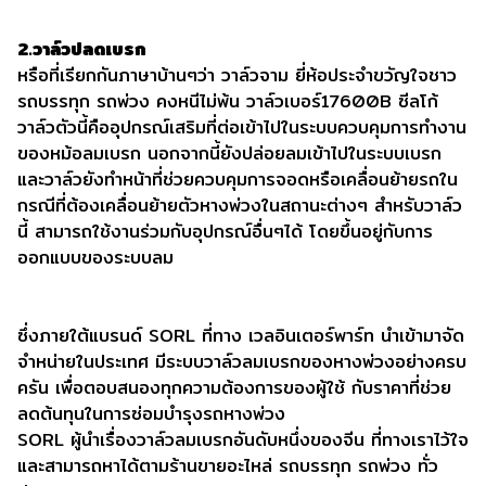
2.วาล์วปลดเบรก
หรือที่เรียกกันภาษาบ้านๆว่า วาล์วจาม ยี่ห้อประจำขวัญใจชาว
รถบรรทุก รถพ่วง คงหนีไม่พ้น วาล์วเบอร์17600B ซีลโก้
วาล์วตัวนี้คืออุปกรณ์เสริมที่ต่อเข้าไปในระบบควบคุมการทำงาน
ของหม้อลมเบรก นอกจากนี้ยังปล่อยลมเข้าไปในระบบเบรก
และวาล์วยังทำหน้าที่ช่วยควบคุมการจอดหรือเคลื่อนย้ายรถใน
กรณีที่ต้องเคลื่อนย้ายตัวหางพ่วงในสถานะต่างๆ สำหรับวาล์ว
นี้ สามารถใช้งานร่วมกับอุปกรณ์อื่นๆได้ โดยขึ้นอยู่กับการ
ออกแบบของระบบลม
ซึ่งภายใต้แบรนด์ SORL ที่ทาง เวลอินเตอร์พาร์ท นำเข้ามาจัด
จำหน่ายในประเทศ มีระบบวาล์วลมเบรกของหางพ่วงอย่างครบ
ครัน เพื่อตอบสนองทุกความต้องการของผู้ใช้ กับราคาที่ช่วย
ลดต้นทุนในการซ่อมบำรุงรถหางพ่วง
SORL ผู้นำเรื่องวาล์วลมเบรกอันดับหนึ่งของจีน ที่ทางเราไว้ใจ
และสามารถหาได้ตามร้านขายอะไหล่ รถบรรทุก รถพ่วง ทั่ว