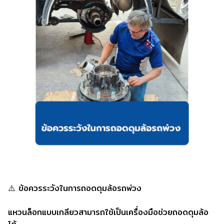
⚠️ ข้อควรระวังในการถอดดุมล้อรถพ่วง
แหวนล็อกแบบเกลียวสามารถใช้เป็นเครื่องมือช่วยถอดดุมล้อ