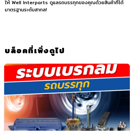
ให้ Well Interparts ดูแลรถบรรทุกของคุณด้วยสินค้าที่ได้
มาตรฐานระดับสากล!
บล็อคที่เพิ่งดูไป