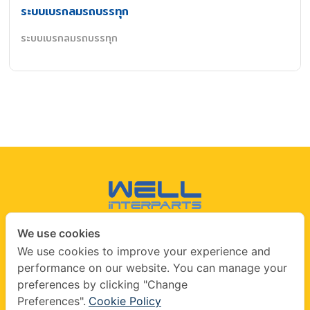
ระบบเบรกลมรถบรรทุก
ระบบเบรกลมรถบรรทุก
We use cookies
CONTACT US
We use cookies to improve your experience and
performance on our website. You can manage your
info@wellinterparts.com
preferences by clicking "Change
+(66) 02360 8841
|
+(66) 02360 8841- 2
Preferences".
Cookie Policy