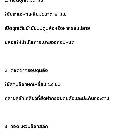
1. ถอดจุกเติมน้ำมัน
ใช้ประแจหกเหลี่ยมขนาด 8 มม.
เปิดจุกเติมน้ำมันบนดุมล้อหรือฝาครอบปลาย
ปล่อยให้น้ำมันเก่าระบายออกจนหมด
2. ถอดฝาครอบดุมล้อ
ใช้ลูกบล็อกหกเหลี่ยม 13 มม.
คลายสลักเกลียวที่ยึดฝาครอบดุมล้อและปะเก็นกระดาษ
3. ถอดแหวนล็อกสลัก