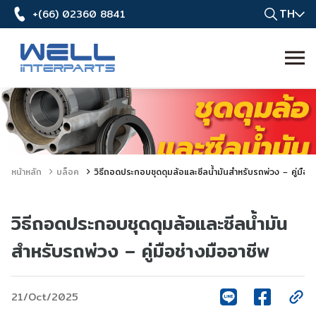
TH
+(66) 02360 8841
หน้าหลัก
บล็อค
วิธีถอดประกอบชุดดุมล้อและซีลน้ำมันสำหรับรถพ่วง – คู่มือช่
วิธีถอดประกอบชุดดุมล้อและซีลน้ำมัน
สำหรับรถพ่วง – คู่มือช่างมืออาชีพ
21/Oct/2025