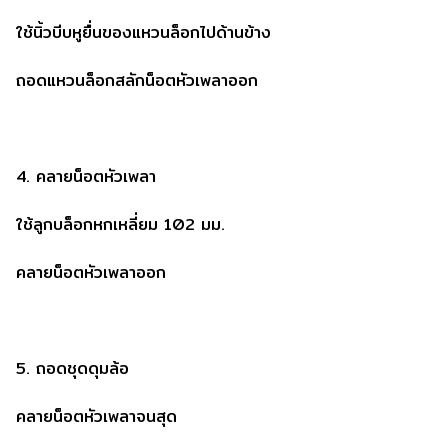
ใช้นิ้วบีบหูยื่นของแหวนล็อกไปด้านข้าง
ถอดแหวนล็อกสลักน็อตหัวเพลาออก
4. คลายน็อตหัวเพลา
ใช้ลูกบล็อกหกเหลี่ยม 102 มม.
คลายน็อตหัวเพลาออก
5. ถอดชุดดุมล้อ
คลายน็อตหัวเพลาจนสุด