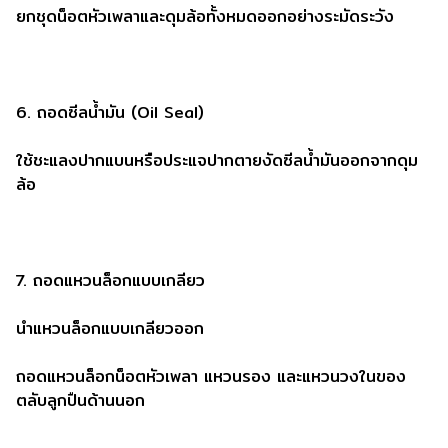
ยกชุดน็อตหัวเพลาและดุมล้อทั้งหมดออกอย่างระมัดระวัง
6. ถอดซีลน้ำมัน (Oil Seal)
ใช้ชะแลงปากแบนหรือประแจปากตายงัดซีลน้ำมันออกจากดุม
ล้อ
7. ถอดแหวนล็อกแบบเกลียว
นำแหวนล็อกแบบเกลียวออก
ถอดแหวนล็อกน็อตหัวเพลา แหวนรอง และแหวนวงในของ
ตลับลูกปืนด้านนอก