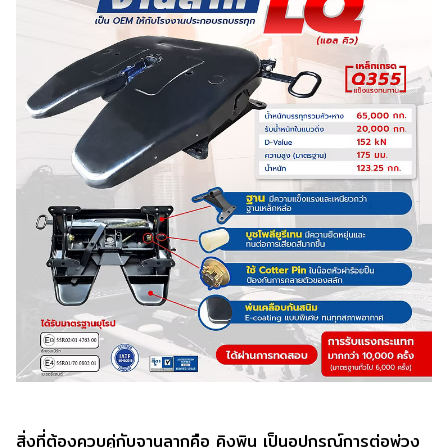
สิ่งที่ต้องควบคู่กับจานลากคือ คิงพิน เป็นอุปกรณ์การต่อพ่วง