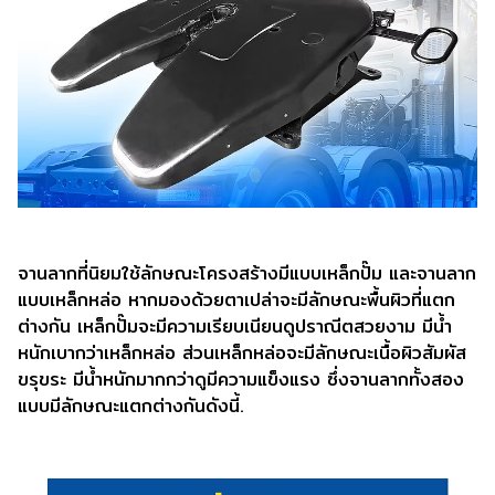
จานลากที่นิยมใช้ลักษณะโครงสร้างมีแบบเหล็กปั๊ม และจานลาก
แบบเหล็กหล่อ หากมองด้วยตาเปล่าจะมีลักษณะพื้นผิวที่แตก
ต่างกัน เหล็กปั๊มจะมีความเรียบเนียนดูปราณีตสวยงาม มีน้ำ
หนักเบากว่าเหล็กหล่อ ส่วนเหล็กหล่อจะมีลักษณะเนื้อผิวสัมผัส
ขรุขระ มีน้ำหนักมากกว่าดูมีความแข็งแรง ซึ่งจานลากทั้งสอง
แบบมีลักษณะแตกต่างกันดังนี้.