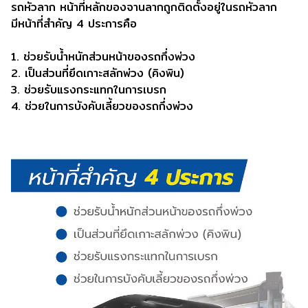
รถหัวลาก หน้าที่หลักของจานลากถูกติดตั้งอยู่ในรถหัวลาก
มีหน้าที่สำคัญ 4 ประการคือ
1. ช่วยรับน้ำหนักส่วนหน้าของรถกึ่งพ่วง
2. เป็นส่วนที่ยึดเกาะสลักพ่วง (คิงพิน)
3. ช่วยรับแรงกระแทกในการเบรก
4. ช่วยในการบังคับเลี้ยวของรถกึ่งพ่วง