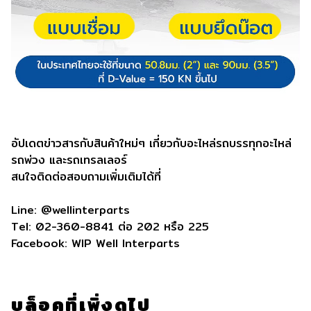
อัปเดตข่าวสารกับสินค้าใหม่ๆ เกี่ยวกับอะไหล่รถบรรทุกอะไหล่
รถพ่วง และรถเทรลเลอร์
สนใจติดต่อสอบถามเพิ่มเติมได้ที่
Line: @wellinterparts
Tel: 02-360-8841 ต่อ 202 หรือ 225
Facebook: WIP Well Interparts
บล็อคที่เพิ่งดูไป