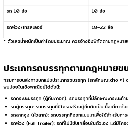
รถ 10 ล้อ
10 ล้อ
รถพ่วง/เทรลเลอร์
18–22 ล้อ
* ตัวเลขน้ำหนักเป็นค่าโดยประมาณ ควรอ้างอิงพิกัดตามกฎหม
ประเภทรถบรรทุกตามกฎหมายขน
กรมการขนส่งทางบกแบ่งประเภทรถบรรทุก (รถลักษณะต่าง ๆ) ต
พบบ่อยในเชิงพาณิชย์ได้ดังนี้:
รถกระบะบรรทุก (ตู้ทึบ/คอก): รถบรรทุกที่มีลักษณะกระบะท้ายเ
รถตู้บรรทุก: รถบรรทุกที่มีโครงสร้างตู้ทึบติดเป็นเนื้อเดียวก
รถลากจูง (หัวลาก): รถบรรทุกที่ออกแบบมาเพื่อใช้สำหรับการ
รถพ่วง (Full Trailer): รถที่ไม่มีขับเคลื่อนในตัวเอง แต่ม