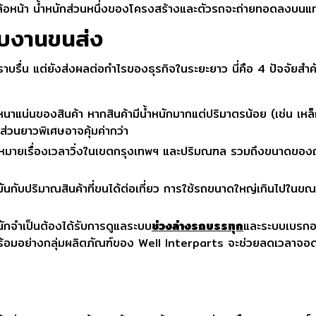
พลาล้อหน้า น้ำหนักส่วนหนึ่งของโครงสร้างและตัวรถจะถ่ายทอดลงบ
ับงานขนส่ง
บรื่น แต่ยังส่งผลต่อกำไรของธุรกิจในระยะยาว นี่คือ 4 ปัจจัยสำคั
นาแน่นของสินค้า หากสินค้ามีน้ำหนักมากแต่ปริมาตรน้อย (เช่น เหล็ก
าส่วนยาวพิเศษอาจคุ้มค่ากว่า
ายเรื่องเวลาวิ่งในเขตกรุงเทพฯ และปริมณฑล รวมถึงขนาดของถนน
ันกับปริมาณสินค้าที่ขนได้ต่อเที่ยว การใช้รถขนาดใหญ่เกินไปในขณะ
ักจำเป็นต้องได้รับการดูแลระบบ
ช่วงล่างรถบรรทุก
และระบบเบรกอย
ียบพร้อมอย่างกลุ่มผลิตภัณฑ์ของ Well Interparts จะช่วยลดเวลาจอ