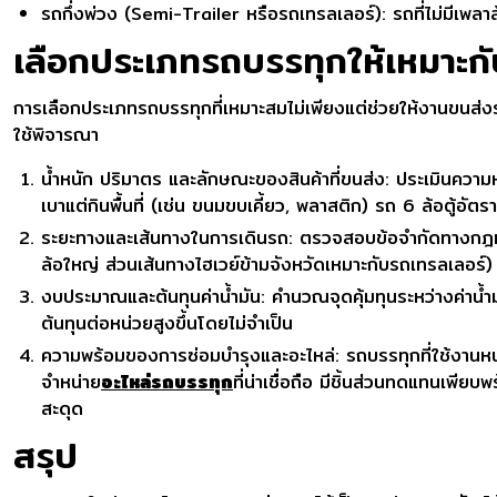
รถกึ่งพ่วง (Semi-Trailer หรือรถเทรลเลอร์): รถที่ไม่มีเ
เลือกประเภทรถบรรทุกให้เหมาะก
การเลือกประเภทรถบรรทุกที่เหมาะสมไม่เพียงแต่ช่วยให้งานขนส่งรา
ใช้พิจารณา
น้ำหนัก ปริมาตร และลักษณะของสินค้าที่ขนส่ง: ประเมินความห
เบาแต่กินพื้นที่ (เช่น ขนมขบเคี้ยว, พลาสติก) รถ 6 ล้อตู้อัตร
ระยะทางและเส้นทางในการเดินรถ: ตรวจสอบข้อจำกัดทางกฎหม
ล้อใหญ่ ส่วนเส้นทางไฮเวย์ข้ามจังหวัดเหมาะกับรถเทรลเลอร์)
งบประมาณและต้นทุนค่าน้ำมัน: คำนวณจุดคุ้มทุนระหว่างค่าน้ำม
ต้นทุนต่อหน่วยสูงขึ้นโดยไม่จำเป็น
ความพร้อมของการซ่อมบำรุงและอะไหล่: รถบรรทุกที่ใช้งานหน
จำหน่าย
อะไหล่รถบรรทุก
ที่น่าเชื่อถือ มีชิ้นส่วนทดแทนเพ
สะดุด
สรุป