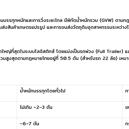
นบรรทุกหนักและการวิ่งระยะไกล มีพิกัดน้ำหนักรวม (GVW) ตามกฎห
ขนส่งสินค้าเกษตรแปรรูป และการขนส่งวัตถุดิบอุตสาหกรรมระหว่า
ญ่ที่สุดในระบบโลจิสติกส์ โดยแบ่งเป็นรถพ่วง (Full Trailer) แล
นักรวมสูงสุดตามกฎหมายไทยอยู่ที่ 50.5 ตัน (สำหรับรถ 22 ล้อ) เห
น้ำหนักบรรทุกโดยทั่วไป
ก
ไม่เกิน ~2–3 ตัน
ข
~6–7 ตัน
ก