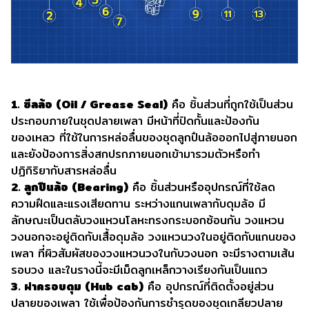
1. ซีลล้อ (Oil / Grease Seal)
คือ ชิ้นส่วนที่ถูกใช้เป็นส่วน
ประกอบภายในชุดปลายเพลา มีหน้าที่ปิดกั้นและป้องกัน
ของเหลว ที่ใช้ในการหล่อลื่นของชุดลูกปืนล้อออกไปสู่ภายนอก
และยังป้องการสิ่งสกปรกภายนอกเข้ามารวมตัวหรือทำ
ปฏิกิริยากับสารหล่อลื่น
2. ลูกปืนล้อ (Bearing)
คือ ชิ้นส่วนหรืออุปกรณ์ที่ใช้ลด
ความฝืดและแรงเสียดทาน ระหว่างแกนเพลากับดุมล้อ มี
ลักษณะเป็นตลับวงแหวนโลหะทรงกระบอกซ้อนกัน วงแหวน
วงนอกจะอยู่ติดกับเสื้อดุมล้อ วงแหวนวงในอยู่ติดกับแกนของ
เพลา ที่ผิวสัมผัสของวงแหวนวงในกับวงนอก จะมีรางตามเส้น
รอบวง และในรางนี้จะมีเม็ดลูกเหล็กวางเรียงกันเป็นแถว
3. ฝาครอบดุม (Hub cab)
คือ อุปกรณ์ที่ติดตั้งอยู่ส่วน
ปลายของเพลา ใช้เพื่อป้องกันการชำรุดของชุดเกลียวปลาย