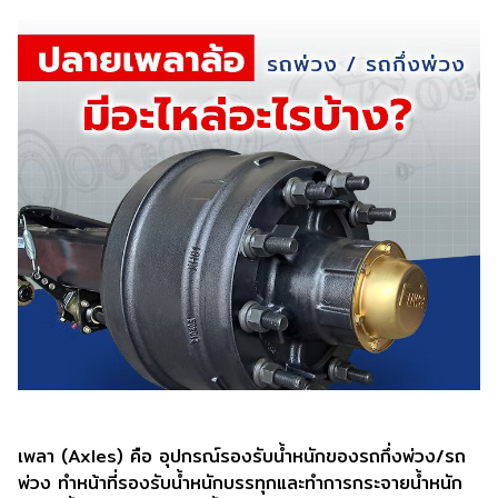
เพลา (Axles) คือ อุปกรณ์รองรับนํ้าหนักของรถกึ่งพ่วง/รถ
พ่วง ทำหน้าที่รองรับนํ้าหนักบรรทุกและทำการกระจายนํ้าหนัก