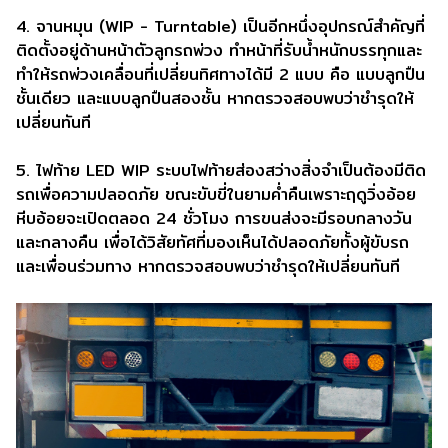
4. จานหมุน (WIP - Turntable) เป็นอีกหนึ่งอุปกรณ์สำคัญที่
ติดตั้งอยู่ด้านหน้าตัวลูกรถพ่วง ทำหน้าที่รับนํ้าหนักบรรทุกและ
ทำให้รถพ่วงเคลื่อนที่เปลี่ยนทิศทางได้มี 2 แบบ คือ แบบลูกปืน
ชั้นเดียว และแบบลูกปืนสองชั้น หากตรวจสอบพบว่าชำรุดให้
เปลี่ยนทันที
5. ไฟท้าย LED WIP ระบบไฟท้ายส่องสว่างสิ่งจำเป็นต้องมีติด
รถเพื่อความปลอดภัย ขณะขับขี่ในยามค่ำคืนเพราะฤดูวิ่งอ้อย
หีบอ้อยจะเปิดตลอด 24 ชั่วโมง การขนส่งจะมีรอบกลางวัน
และกลางคืน เพื่อได้วิสัยทัศที่มองเห็นได้ปลอดภัยทั้งผู้ขับรถ
และเพื่อนร่วมทาง หากตรวจสอบพบว่าชำรุดให้เปลี่ยนทันที