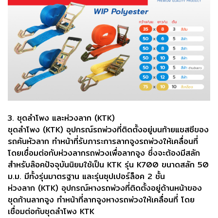
3. ชุดลำโพง และห่วงลาก (KTK)
ชุดลำโพง (KTK) อุปกรณ์รถพ่วงที่ติดตั้งอยู่บนท้ายแชสซีของ
รถคันหัวลาก ทำหน้าที่รับภาระการลากจูงรถพ่วงให้เคลื่อนที่
โดยเชื่อมต่อกับห่วงลากรถพ่วงเพื่อลากจูง ซึ่งจะต้องมีสลัก
สำหรับล๊อคปัจจุบันนิยมใช้เป็น KTK รุ่น K700 ขนาดสลัก 50
ม.ม. มีทั้งรุ่นมาตรฐาน และรุ่นซุปเปอร์ล็อค 2 ชั้น
ห่วงลาก (KTK) อุปกรณ์หางรถพ่วงที่ติดตั้งอยู่ด้านหน้าของ
ชุดก้านลากจูง ทำหน้าที่ลากจูงหางรถพ่วงให้เคลื่อนที่ โดย
เชื่อมต่อกับชุดลำโพง KTK