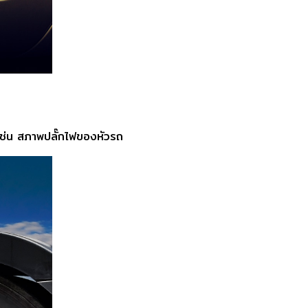
 เช่น สภาพปลั๊กไฟของหัวรถ