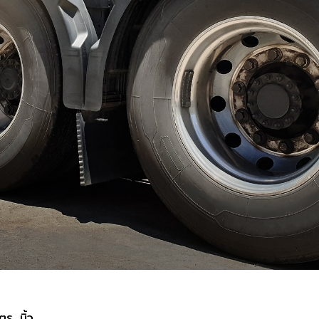
ร. นิ้ว