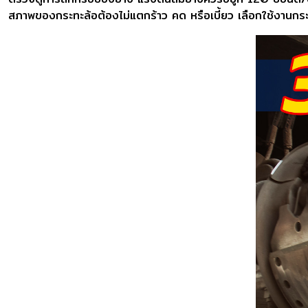
สภาพของกระทะล้อต้องไม่แตกร้าว คด หรือเบี้ยว เลือกใช้งานกร