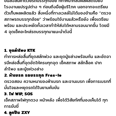
ขนส่งสินค้าด้วยรถบรรทุกอ้อย ที่ทำหน้าที่ส่งผลผลิตไปยัง
โรงงานแปรรูปต่าง ๆ ก่อนถึงมือผู้บริโภค นอกจากจะเตรียม
ตัวเก็บผลผลิตแล้ว สิ่งหนึ่งที่ทางเวลล์ไม่ได้มองข้ามคือ “ตรวจ
สภาพรถบรรทุกอ้อย” ว่าพร้อมใช้งานแล้วหรือยัง เพื่อเตรียม
พร้อม และประหยัดทั้งเวลาทำให้ส่งได้หลาบรอบมากขึ้น โดยมี
4 จุดเช็คอะไหล่รถบรรทุกมาแนะนำดังนี้
1. ชุดลำโพง KTK
ทำการหล่อลื่นที่ชุดสลักพ่วง และชุดบู้ชล่างพร้อมกัน และอัดจา
รบีหล่อลื่นที่จุดอัดให้ครบทุกจุด เช็คสภาพ สลักล็อค ปาก
ลำโพง และบู้ชห่วงล่าง
2. ผ้าเบรก รถบรรทุก Fras-le
ตรวจสอบ ความหนาของผ้าเบรก และจานเบรก เพื่อการเบรกที่
มั่นใจและหยุดรถได้ในยามคับขัน
3. ไฟ WIP, SOS
เช็คสภาพไฟทุกดวง หน้าหลัง เพื่อได้วิสัยทัศที่มองเห็นได้ ทุก
การขับขี่
4. ลูกปืน ZXY