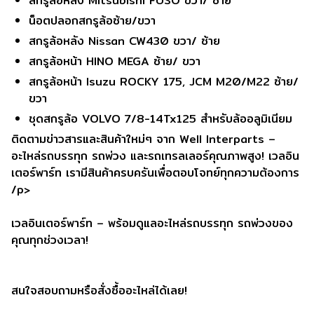
สกรูล้อหลัง Mitsubishi FUSO ขวา/ ซ้าย
น็อตปลอกสกรูล้อซ้าย/ขวา
สกรูล้อหลัง Nissan CW430 ขวา/ ซ้าย
สกรูล้อหน้า HINO MEGA ซ้าย/ ขวา
สกรูล้อหน้า Isuzu ROCKY 175, JCM M20/M22 ซ้าย/
ขวา
ชุดสกรูล้อ VOLVO 7/8-14Tx125 สำหรับล้ออลูมิเนียม
ติดตามข่าวสารและสินค้าใหม่ๆ จาก Well Interparts –
อะไหล่รถบรรทุก รถพ่วง และรถเทรลเลอร์คุณภาพสูง! เวลอิน
เตอร์พาร์ท เรามีสินค้าครบครันเพื่อตอบโจทย์ทุกความต้องการ
/p>
เวลอินเตอร์พาร์ท – พร้อมดูแลอะไหล่รถบรรทุก รถพ่วงของ
คุณทุกช่วงเวลา!
สนใจสอบถามหรือสั่งซื้ออะไหล่ได้เลย!