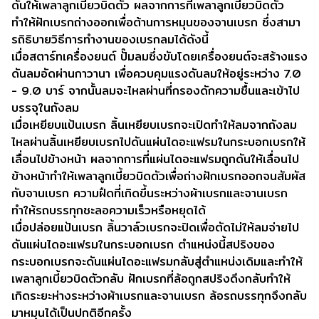
ดันให้เพลาลูกเบี้ยวบิดตัว ผลจากการที่เพลาลูกเบี้ยวบิดตัว
ทำให้ฝักเบรกถ่างออกเพื่อต้านการหมุนของจานเบรก ซึ่งสามา
รถิธิบายวิธีการทำงานของเบรกลมได้ดังนี้
เมื่อสตาร์ทเครื่องยนต์ ปั๊มลมซึ่งขับโดยเครื่องยนต์จะสร้างแรง
ดันลมอัดผ่านกาวานา เพื่อควบคุมแรงดันลมให้อยู่ระหว่าง 7.0
- 9.0 บาร์ จากนั้นลมจะไหลผ่านที่กรองดักความชื้นและเข้าไป
บรรจุในถังลม
เมื่อเหยียบแป้นเบรก ลิ้นเหยียบเบรกจะเปิดทำให้ลมจากถังลม
ไหลผ่านลิ้นเหยียบเบรกไปดันแผ่นไดอะแฟรมในกระบอกเบรกให้
เลื่อนไปข้างหน้า ผลจากการที่แผ่นไดอะแฟรมถูกดันให้เลื่อนไป
ข้างหน้าทำให้เพลาลูกเบี้ยวบิดตัวเพื่อถ่างฝักเบรกออกจนสัมผัส
กับจานเบรก ความฝืดที่เกิดขึ้นระหว่างผ้าเบรกและจานเบรก
ทำให้รถบรรทุกชะลอความเร็วหรือหยุดได้
เมื่อปล่อยแป้นเบรก ลิ้นวาล์วเบรกจะปิดเพื่อตัดไม่ให้ลมจ่ายไป
ดันแผ่นไดอะแฟรมในกระบอกเบรก ตำแหน่งนี้สปริงของ
กระบอกเบรกจะดันแผ่นไดอะแฟรมกลับสู่ตำแหน่งเดิมและทำให้
เพลาลูกเบี้ยวบิดตัวกลับ ฝักเบรกที่ล้อถูกสปริงดึงกลับทำให้
เกิดระยะห่างระหว่างผ้าเบรกและจานเบรก ล้อรถบรรทุกจึงกลับ
มาหมุนได้เป็นปกติอีกครั้ง