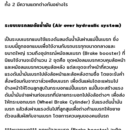
ทั้ง 2 มีความแตกต่างกันอย่างไร
ระบบเบรกลมดันน้ำมัน (Air over hydraulic system)
เป็นระบบเบรกแบบใช้แรงดันลมดันน้ำมันผ่านแม่ปั๊มเบรก ซึ่ง
ระบบนี้ถูกออกแบบเพื่อใช้งานกับรถบรรทุกขนาดกลางและ
ขนาดใหญ่ รวมถึงอุปกรณ์หม้อลมเบรก (Brake booster) ที่
นิยมใช้งานจะมีจำนวน 2 ชุดคือ ชุดหม้อลมเบรกควบคุมล้อหน้า
และหม้อลมเบรกควบคุมล้อหลัง แต่ละชุดจะทำหน้าที่ควบคุม
แรงดันน้ำมันเบรกไปยังล้อหน้าและล้อหลังตามชื่อ โดยจะรับคำ
สั่งพร้อมกันจากวาล์วเหยียบเบรก เพื่อดันแผ่นไดอะแฟรมไป
ข้างหน้าให้โดนลูกสูบในกระบอกแม่ปั๊มเบรก แม่ปั๊มจะสร้างแรง
ดันน้ำมันจ่ายผ่านท่อเบรกที่ปลายกระบอกไปยังล้อต่างๆ เพื่อส่ง
ให้กระบอกเบรก (Wheel Brake Cylinder) รับแรงดันน้ำมัน
เบรก แล้วส่งผ่านแรงดันไปที่ลูกสูบเพื่อถ่างก้ามเบรกให้ขยาย
ตัวจนสัมผัสกับจานเบรก โดยการควบคุมของคนขับรถ
***หมายเหตุ*** ชุดหม้อลมเบรก (Brake booster) จะติด