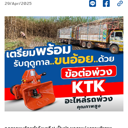
29/Apr/2025