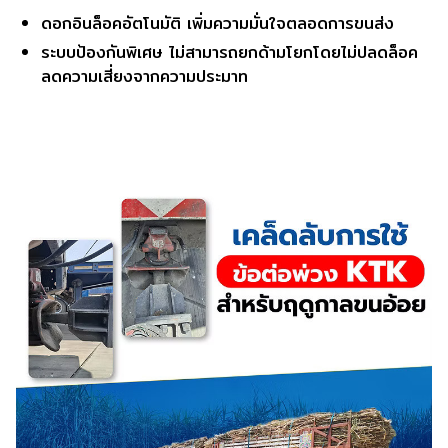
ดอกอินล็อคอัตโนมัติ เพิ่มความมั่นใจตลอดการขนส่ง
ระบบป้องกันพิเศษ ไม่สามารถยกด้ามโยกโดยไม่ปลดล็อค
ลดความเสี่ยงจากความประมาท