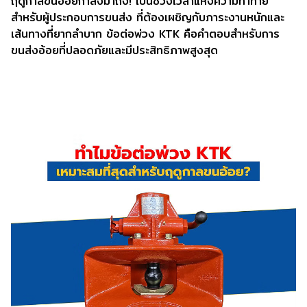
ฤดูกาลขนอ้อยกำลังมาถึง! เป็นช่วงเวลาแห่งความท้าทาย
สำหรับผู้ประกอบการขนส่ง ที่ต้องเผชิญกับภาระงานหนักและ
เส้นทางที่ยากลำบาก ข้อต่อพ่วง KTK คือคำตอบสำหรับการ
ขนส่งอ้อยที่ปลอดภัยและมีประสิทธิภาพสูงสุด