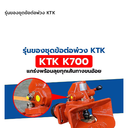
รุ่นของชุดข้อต่อพ่วง KTK