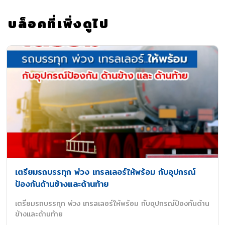
บล็อคที่เพิ่งดูไป
จุดเด่นของสินค้า Daken ตอนที่ 2
จุดเด่นของสินค้า Daken ตอนที่ 2
น