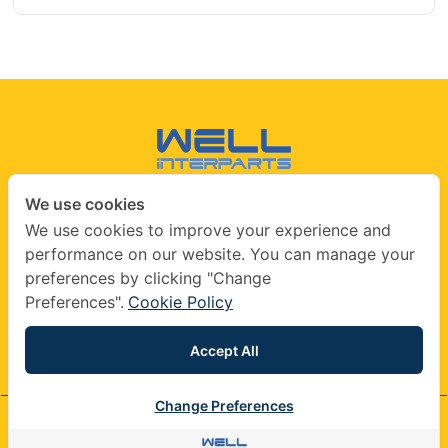
We use cookies
CONTACT US
We use cookies to improve your experience and
performance on our website. You can manage your
info@wellinterparts.com
preferences by clicking "Change
+(66) 02360 8841
|
+(66) 02360 8841- 2
Preferences".
Cookie Policy
wellinterparts
wellinterparts
Accept All
Change Preferences
© 2026 company All Rights Reserved.
Contact us
Contact us
|
Terms & Conditions
|
Privacy Policy