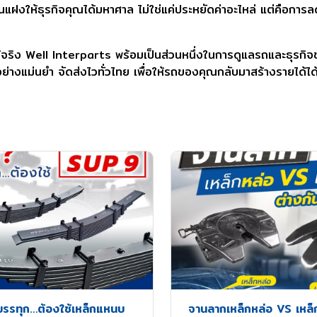
นทุนแฝงให้ธุรกิจคุณได้มหาศาล ไม่ใช่แค่ประหยัดค่าอะไหล่ แต่คือก
้จริง Well Interparts พร้อมเป็นส่วนหนึ่งในการดูแลรถและธุรกิจ
างแม่นยำ จัดส่งไวทั่วไทย เพื่อให้รถของคุณกลับมาสร้างรายได้ได้เร
รรทุก…ต้องใช้เหล็กแหนบ
จานลากเหล็กหล่อ VS เหล็กป