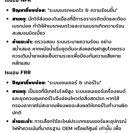
ปัญหาที่พบบ่อย:
"ระบบเบรกหมดไว & ความร้อนขึ้น"
สาเหตุ:
มักใช้ส่งของในเมืองที่มีการจราจรติดขัดและต้อง
เบรกบ่อย ทำให้ผ้าเบรกหมดไวและจานเบรกเกิดความร้อน
สะสมจนบิดเบี้ยว
คำแนะนำ:
ตรวจสอบ ระบบระบายความร้อน อย่าง
สม่ำเสมอ หากหม้อน้ำเริ่มอุดตันจะส่งผลต่อฝาสูบโดยตรง
ควรเติมน้ำยาหล่อเย็นตามระยะเพื่อป้องกันความเสียหาย
หลักแสน
Isuzu FRR
ปัญหาที่พบบ่อย:
"ระบบเซนเซอร์ & เทอร์โบ"
สาเหตุ:
เป็นรถที่มีเทคโนโลยีสูง ระบบเซนเซอร์เครื่องยนต์
และชุดควบคุมเทอร์โบจึงอ่อนไหวต่อสิ่งสกปรก หากไส้
กรองอากาศไม่สะอาดเพียงพอจะส่งผลให้เทอร์โบทำงานผิด
ปกติ
คำแนะนำ:
การเลือกใช้อะไหล่ประเภทเซนเซอร์และอุปกรณ์
ไฟฟ้าควรเน้นที่มาตรฐาน OEM หรือแท้ศูนย์ เท่านั้น เพื่อ