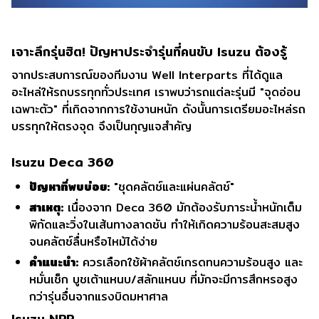
เจาะลึกรุ่นฮิต! ปัญหาประจำรุ่นที่คนขับ Isuzu ต้องรู้
จากประสบการณ์ของทีมงาน Well Interparts ที่ได้ดูแล
อะไหล่ให้รถบรรทุกทั่วประเทศ เราพบว่ารถแต่ละรุ่นมี "จุดอ่อน
เฉพาะตัว" ที่เกิดจากการใช้งานหนัก ดังนั้นการเตรียมอะไหล่รถ
บรรทุกให้ตรงจุด จึงเป็นกุญแจสำคัญ
Isuzu Deca 360
ปัญหาที่พบบ่อย:
"ชุดคลัตช์และแผ่นคลัตช์"
สาเหตุ:
เนื่องจาก Deca 360 มักต้องรับภาระน้ำหนักเต็ม
พิกัดและวิ่งในเส้นทางลาดชัน ทำให้เกิดความร้อนสะสมสูง
จนคลัตช์ลื่นหรือไหม้ได้ง่าย
คำแนะนำ:
ควรเลือกใช้ผ้าคลัตช์เกรดทนความร้อนสูง และ
หมั่นเช็ก บูชเต้าแหนบ/สลักแหนบ ที่มักจะมีการสึกหรอสูง
กว่ารุ่นอื่นจากแรงบิดมหาศาล
Isuzu NPR