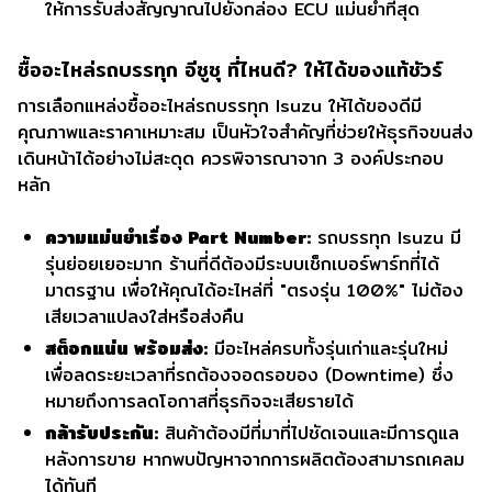
ให้การรับส่งสัญญาณไปยังกล่อง ECU แม่นยำที่สุด
ซื้ออะไหล่รถบรรทุก อีซูซุ ที่ไหนดี? ให้ได้ของแท้ชัวร์
การเลือกแหล่งซื้ออะไหล่รถบรรทุก Isuzu ให้ได้ของดีมี
คุณภาพและราคาเหมาะสม เป็นหัวใจสำคัญที่ช่วยให้ธุรกิจขนส่ง
เดินหน้าได้อย่างไม่สะดุด ควรพิจารณาจาก 3 องค์ประกอบ
หลัก
ความแม่นยำเรื่อง Part Number:
รถบรรทุก Isuzu มี
รุ่นย่อยเยอะมาก ร้านที่ดีต้องมีระบบเช็กเบอร์พาร์ทที่ได้
มาตรฐาน เพื่อให้คุณได้อะไหล่ที่ "ตรงรุ่น 100%" ไม่ต้อง
เสียเวลาแปลงใส่หรือส่งคืน
สต็อกแน่น พร้อมส่ง:
มีอะไหล่ครบทั้งรุ่นเก่าและรุ่นใหม่
เพื่อลดระยะเวลาที่รถต้องจอดรอของ (Downtime) ซึ่ง
หมายถึงการลดโอกาสที่ธุรกิจจะเสียรายได้
กล้ารับประกัน:
สินค้าต้องมีที่มาที่ไปชัดเจนและมีการดูแล
หลังการขาย หากพบปัญหาจากการผลิตต้องสามารถเคลม
ได้ทันที