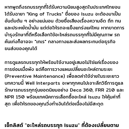
หากพูดถึงรถบรรทุกที่ได้รับความนิยมสูงสุดในประเทศไทยจน
ได้รับฉายา "King of Trucks" ชื่อของ Isuzu จะต้องมาเป็น
อันดับต้น ๆ อย่างแน่นอน ด้วยชื่อเสียงเรื่องความอึด ถึก ทน
และประหยัดน้ำมัน แต่ต่อให้รถจะแข็งแกร่งแค่ไหน หากขาดการ
บำรุงรักษาที่ดีหรือเลือกใช้อะไหล่รถบรรทุกที่ไม่มีคุณภาพ รถ
คันเก่งก็อาจจะ "เกเร" กลางทางและส่งผลกระทบต่อธุรกิจ
ขนส่งของคุณได้
การดูแลรถบรรทุกให้พร้อมใช้งานอยู่เสมอไม่ใช่แค่เรื่องของ
การซ่อมเมื่อพัง แต่คือการวางแผนเปลี่ยนอะไหล่ตามระยะ
(Preventive Maintenance) เพื่อลดค่าใช้จ่ายในระยะยาว
บทความนี้ Well Interparts จะพาทุกคนไปเจาะลึกวิธีการดูแล
รักษารถบรรทุกรุ่นยอดนิยมอย่าง Deca 360, FRR 210 และ
NPR 150 พร้อมเทคนิคการเลือกซื้ออะไหล่ Isuzu ให้คุ้มค่าที่
สุด เพื่อให้รถของคุณวิ่งทำเงินได้ต่อเนื่องไม่มีสะดุด
เช็กลิสต์ "อะไหล่รถบรรทุก Isuzu" ที่ต้องเปลี่ยนตาม