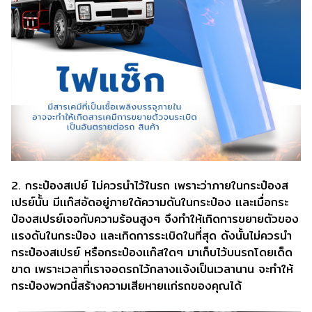
2. กระป๋องสเปย์ ไม่ควรนำไว้ในรถ เพราะว่าภายในกระป๋องส
เปรย์นั้น มีเเก๊สอัดอยู่ภายใต้ความดันในกระป๋อง เเละเมื่อกระ
ป๋องสเปรย์เจอกับความร้อนสูงๆ จึงทำให้เกิดการขยายตัวของ
เเรงดันในกระป๋อง เเละเกิดการระเบิดในที่สุด ดังนั้นไม่ควรนำ
กระป๋องสเปรย์ หรือกระป๋องเเก๊สใดๆ มาเก็บไว้บนรถโดยเด็ด
ขาด เพราะเวลาที่เราจอดรถไว้กลางเเจ้งเป็นเวลานาน จะทำให้
กระป๋องพวกนี้สร้างความเสียหายเเก่รถของคุณได้