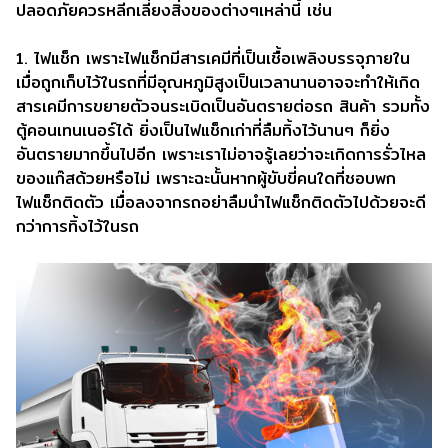
ปลอดภัยควรหลีกเลี่ยงสิ่งของต่างๆเหล่านี้ เช่น
1. ไฟแช็ก เพราะไฟแช็กมีสารเคมีที่เป็นเชื้อเพลิงบรรจุภายใน
เมื่อถูกเก็บไว้ในรถที่มีอุณหภูมิสูงเป็นเวลานานอาจจะทำให้เกิด
สารเคมีการขยายตัวจนระเบิดเป็นอันตรายต่อรถ สินค้า รวมทั้ง
ตู้คอนเทนเนอร์ได้ ยิ่งเป็นไฟแช็กเก่าที่ลืมทิ้งไว้นานๆ ก็ยิ่ง
อันตรายมากขึ้นไปอีก เพราะเราไม่อาจรู้เลยว่าจะเกิดการรั่วไหล
ของแก๊สด้วยหรือไม่ เพราะฉะนั้นหากผู้ขับขี่คนใดที่ชอบพก
ไฟแช็กติดตัว เมื่อลงจากรถอย่าลืมนำไฟแช็กติดตัวไปด้วยจะดี
กว่าการทิ้งไว้ในรถ