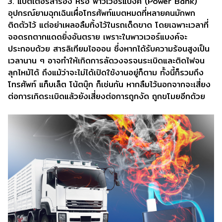
3. แบตเตอรี่สำรอง หรือ พาวเวอร์แบงค์ (Power Bank)
อุปกรณ์ยามฉุกเฉินเผื่อโทรศัพท์แบตหมดที่หลายคนมักพก
ติดตัวไว้ แต่อย่าเผลอลืมทิ้งไว้ในรถเด็ดขาด โดยเฉพาะเวลาที่
จอดรถตากแดดยิ่งอันตราย เพราะในพาวเวอร์แบงค์จะ
ประกอบด้วย สารลิเทียมไอออน ซึ่งหากได้รับความร้อนสูงเป็น
เวลานาน ๆ อาจทำให้เกิดการลัดวงจรจนระเบิดและติดไฟจน
ลุกไหม้ได้ ถึงแม้ว่าจะไม่ได้เปิดใช้งานอยู่ก็ตาม ทั้งนี้ก็รวมถึง
โทรศัพท์ แท็บเล็ต โน้ตบุ๊ก ก็เช่นกัน หากลืมไว้นอกจากจะเสี่ยง
ต่อการเกิดระเบิดแล้วยังเสี่ยงต่อการถูกงัด ถูกขโมยอีกด้วย