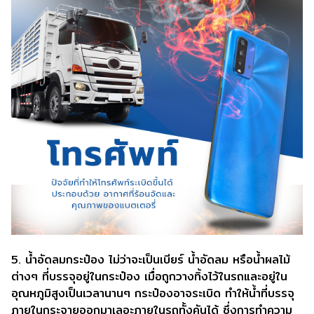
5. น้ำอัดลมกระป๋อง ไม่ว่าจะเป็นเบียร์ น้ำอัดลม หรือน้ำผลไม้
ต่างๆ ที่บรรจุอยู่ในกระป๋อง เมื่อถูกวางทิ้งไว้ในรถและอยู่ใน
อุณหภูมิสูงเป็นเวลานานๆ กระป๋องอาจระเบิด ทำให้น้ำที่บรรจุ
ภายในกระจายออกมาเลอะภายในรถทั้งคันได้ ซึ่งการทำความ