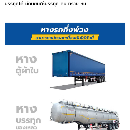
บรรทุกได้ มักนิยมใช้บรรทุก ดิน ทราย หิน