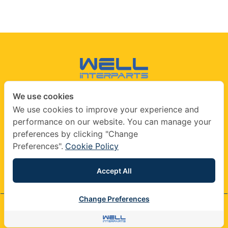
We use cookies
CONTACT US
We use cookies to improve your experience and
performance on our website. You can manage your
info@wellinterparts.com
preferences by clicking "Change
+(66) 02360 8841
|
+(66) 02360 8841- 2
Preferences".
Cookie Policy
wellinterparts
wellinterparts
Accept All
Change Preferences
© 2026 company All Rights Reserved.
Contact us
Contact us
|
Terms & Conditions
|
Privacy Policy