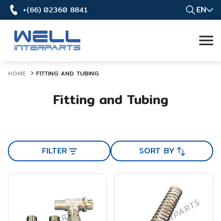
EN
+(66) 02360 8841
HOME
FITTING AND TUBING
Fitting and Tubing
FILTER
SORT BY