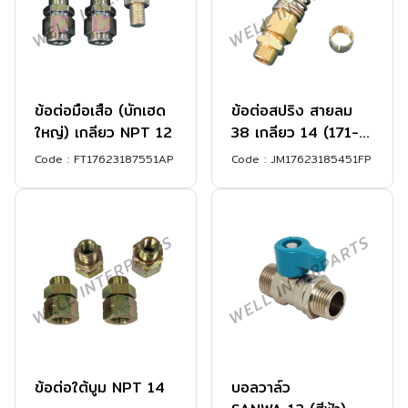
ข้อต่อมือเสือ (บักเฮด
ข้อต่อสปริง สายลม
ใหญ่) เกลียว NPT 12
38 เกลียว 14 (171-
4)
Code :
FT17623187551AP
Code :
JM17623185451FP
ข้อต่อใต้บูม NPT 14
บอลวาล์ว