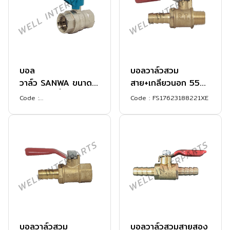
บอล
บอลวาล์วสวม
วาล์ว SANWA ขนาด
สาย+เกลียวนอก 555-
ตั้งแต่ 34 ขึ้นไป
1 (AAA-1)
Code :
Code :
FS17623188221XE
WB17623234371QV
บอลวาล์วสวม
บอลวาล์วสวมสายสอง