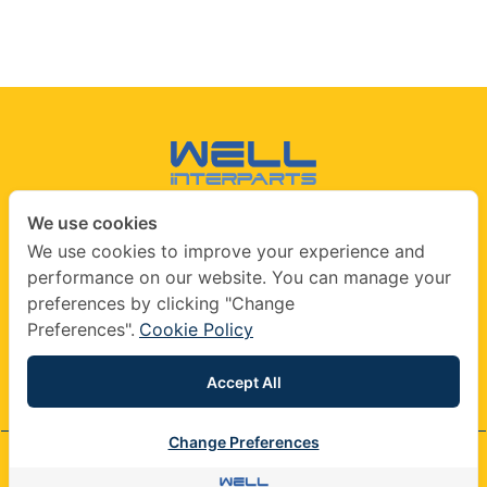
We use cookies
CONTACT US
We use cookies to improve your experience and
performance on our website. You can manage your
info@wellinterparts.com
preferences by clicking "Change
+(66) 02360 8841
|
+(66) 02360 8841- 2
Preferences".
Cookie Policy
wellinterparts
wellinterparts
Accept All
Change Preferences
© 2026 company All Rights Reserved.
Contact us
Contact us
|
Terms & Conditions
|
Privacy Policy