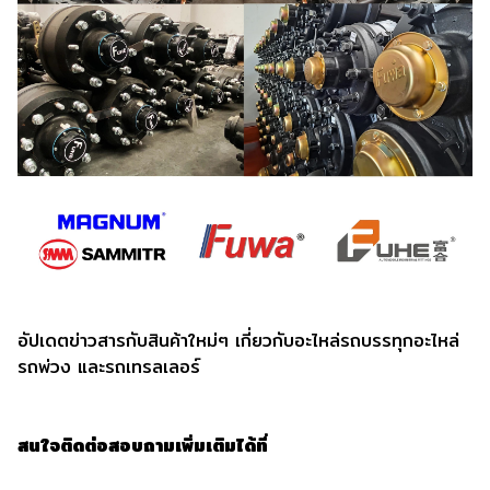
อัปเดตข่าวสารกับสินค้าใหม่ๆ เกี่ยวกับอะไหล่รถบรรทุกอะไหล่
รถพ่วง และรถเทรลเลอร์
สนใจติดต่อสอบถามเพิ่มเติมได้ที่