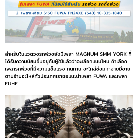
สำหรับในแวดวงรถพ่วงยังมีเพลา MAGNUM SMM YORK ที่
ได้รับความนิยมขึ้นอยู่กับผู้ใช้แล้วว่าจะเลือกแบบไหน ถ้าเลือก
เพลารถพ่วงที่มีความแข็งแรง ทนทาน อะไหล่ซ่อมหาง่ายมีขาย
ตามร้านอะไหล่ทั่วประเทศเราขอแนะนำเพลา FUWA และเพลา
FUHE