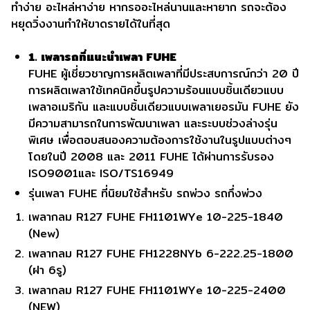
ทำง่าย อะไหล่หาง่าย หากรออะไหล่นานและหายาก รถจะต้อง
หยุดวิ่งงานทำให้ขาดรายได้ในที่สุด
1. เพลารถที่แนะนำเพลา FUHE
FUHE ผู้เชี่ยวชาญการผลิตเพลาที่มีประสบการณ์กว่า 20 ปี
การผลิตเพลาใช้เทคนิคขึ้นรูปความร้อนแบบชิ้นเดียวแบบ
เพลาอเมริกัน และแบบชิ้นเดียวแบบเพลาเยอรมัน FUHE ยัง
มีความสามารถในการพัฒนาเพลา และระบบช่วงล่างรุ่น
พิเศษ เพื่อตอบสนองความต้องการใช้งานในรูปแบบต่างๆ
โดยในปี 2008 และ 2011 FUHE ได้ผ่านการรับรอง
ISO9001และ ISO/TS16949
รุ่นเพลา FUHE ที่นิยมใช้สำหรับ รถพ่วง รถกึ่งพ่วง
เพลากลม R127 FUHE FH1101WYe 10-225-1840
(New)
เพลากลม R127 FUHE FH1228NYb 6-222.25-1800
(ฝา 6รู)
เพลากลม R127 FUHE FH1101WYe 10-225-2400
(NEW)