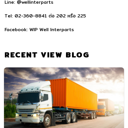
Line: @wellinterparts
Tel: 02-360-8841 ต่อ 202 หรือ 225
Facebook: WIP Well Interparts
RECENT VIEW BLOG