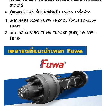
ขาดได้ดี
รุ่นเพลา FUWA ที่นิยมใช้สำหรับ รถพ่วง รถกึ่งพ่วง
เพลาเหลี่ยม S150 FUWA FP2403 (543) 10-335-
1840
เพลาเหลี่ยม S150 FUWA FN24XE (543) 10-335-
1840