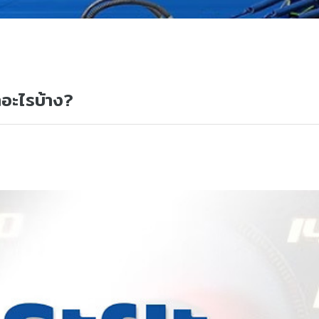
อะไรบ้าง?