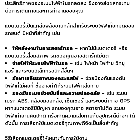
ประสิทธิภาพของระบบไฟฟ้าในรถลดลง ซึ่งอาจส่งผลกระทบ
ต่อการเดินทางและการทำงานของคุณ
แบตเตอรี่เป็นแหล่งพลังงานหลักสำหรับระบบไฟฟ้าทั้งหมดของ
รถยนต์ มีหน้าที่สำคัญ เช่น
ให้พลังงานในการสตาร์ทรถ
– หากไม่มีแบตเตอรี่ หรือ
แบตเตอรี่เสื่อมสภาพ รถของคุณอาจสตาร์ทไม่ติด
จ่ายไฟให้ระบบไฟฟ้าในรถ
– เช่น ไฟหน้า ไฟท้าย วิทยุ
แอร์ และระบบอิเล็กทรอนิกส์อื่นๆ
รักษาเสถียรภาพของกระแสไฟ
– ช่วยป้องกันแรงดัน
ไฟฟ้าที่ไม่คงที่ ซึ่งอาจทำให้ระบบไฟฟ้าเสียหาย
รองรับระบบช่วยขับขี่และความปลอดภัย
– เช่น ระบบ
เบรก ABS, กล้องมองหลัง, เซ็นเซอร์ และระบบนำทาง GPS
หากแบตเตอรี่มีปัญหา รถของคุณอาจ สตาร์ทไม่ติด ระบบ
ไฟฟ้าทำงานผิดปกติ หรือเกิดความเสียหายกับอุปกรณ์ต่างๆ ได้
ดังนั้น การเลือกใช้แบตเตอรี่คุณภาพดีจึงเป็นสิ่งสำคัญ
วิธีเลือกแบตเตอรี่ให้เหมาะกับการใช้งาน