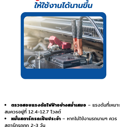
ตรวจสอบแรงดันไฟฟ้าอย่างสม่ำเสมอ
– แรงดันที่เหมาะ
สมควรอยู่ที่ 12.4-12.7 โวลต์
หมั่นสตาร์ทรถเป็นประจำ
– หากไม่ใช้งานรถนานๆ ควร
สตาร์ทรถทุก 2-3 วัน